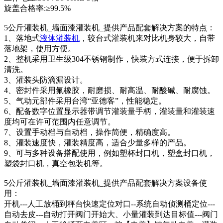
旋盖合格率:≥99.5%
5公斤灌装机_墙面漆灌装机_提供产品配套解决方案的特点：
1、落地式
液体灌装机
，较台式灌装机来对比机身较大，自带
落地架，使用方便。
2、整机采用卫生级304不锈钢制作，快装方式连接，便于拆卸
清洗。
3、灌装头防滴漏设计。
4、密封件采用氟橡胶，耐磨损、耐高温、耐酸碱、耐腐蚀。
5、气动元部件采用台湾“亚德客”，性能稳定。
6、配备数字位置显示器带调节灌装量手柄，灌装量和灌装速
度均可在许可范围内任意调节。
7、设置手动档与自动档，操作简便，精确度高。
8、灌装速度快，灌装精度高，适合少量多样的产品。
9、可与多种设备搭配使用，例如塑杯封口机，塑盒封口机，
塑袋封口机，真空包装机等。
5公斤灌装机_墙面漆灌装机_提供产品配套解决方案设备使
用：
开机---人工放桶到秤台快速定位对口--系统自动侦测桶定位---
自动去皮---自动打开阀门开始大、小量灌装到达目标值---阀门