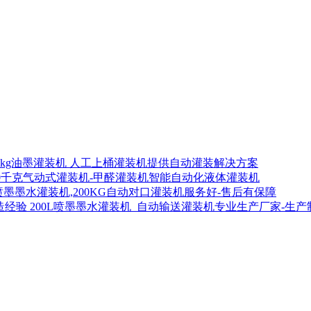
00kg油墨灌装机 人工上桶灌装机提供自动灌装解决方案
00千克气动式灌装机-甲醛灌装机智能自动化液体灌装机
喷墨墨水灌装机,200KG自动对口灌装机服务好-售后有保障
200L喷墨墨水灌装机_自动输送灌装机专业生产厂家-生