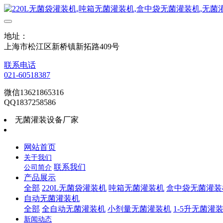
地址：
上海市松江区新桥镇新拓路409号
联系电话
021-60518387
微信13621865316
QQ1837258586
无菌灌装设备厂家
网站首页
关于我们
联系我们
公司简介
产品展示
全部
220L无菌袋灌装机
吨箱无菌灌装机
盒中袋无菌灌装
自动无菌灌装机
全部
全自动无菌灌装机
小剂量无菌灌装机
1-5升无菌灌
新闻动态