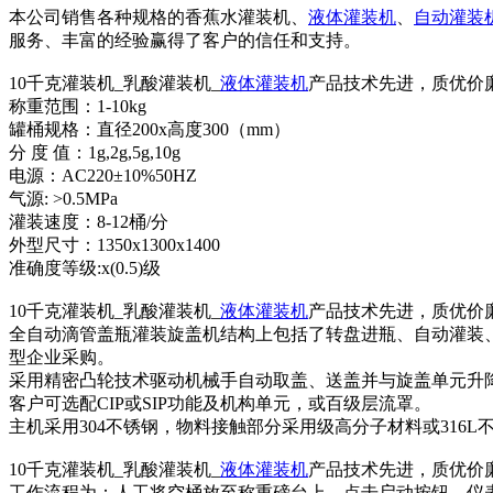
本公司销售各种规格的香蕉水灌装机、
液体灌装机
、
自动灌装
服务、丰富的经验赢得了客户的信任和支持。
10千克灌装机_乳酸灌装机_
液体灌装机
产品技术先进，质优价
称重范围：1-10kg
罐桶规格：直径200x高度300（mm）
分 度 值：1g,2g,5g,10g
电源：AC220±10%50HZ
气源: >0.5MPa
灌装速度：8-12桶/分
外型尺寸：1350x1300x1400
准确度等级:x(0.5)级
10千克灌装机_乳酸灌装机_
液体灌装机
产品技术先进，质优价
全自动滴管盖瓶灌装旋盖机结构上包括了转盘进瓶、自动灌装
型企业采购。
采用精密凸轮技术驱动机械手自动取盖、送盖并与旋盖单元升
客户可选配CIP或SIP功能及机构单元，或百级层流罩。
主机采用304不锈钢，物料接触部分采用级高分子材料或316L
10千克灌装机_乳酸灌装机_
液体灌装机
产品技术先进，质优价
工作流程为：人工将空桶放至称重磅台上，点击启动按钮，仪