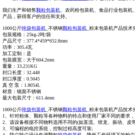
我们生产和销售
颗粒包装机
、农药粉包装机、食品行业包装机
产品，获得客户的信任和支持。
1000公斤
吨袋包装机
_不锈钢
颗粒包装机
_粉末包装机产品技术
包装规格：25kg-2吨/袋
产品尺寸：377.4*459*652.8mm
功率：305.4瓦
加工定制：是
包装膜宽：大于604.2mm
重量：33.231KG
封口长度：32.448
封口厚度：0.5045
真 空 泵：1.8054L
材质：镜面不锈钢
最大包装尺寸：611.4mm
1000公斤
吨袋包装机
_不锈钢
颗粒包装机
_粉末包装机产品技术
1、针对粉体、颗粒等各种物料的特点和使用厂家不同的要求
2、该设备根据不同物料选用不同的(如直流、绞龙、振动、皮
3、可编程的电控系统，控制过程高度可靠;
4、防尘除尘设计先进颗粒
吨袋包装机
，降低工作环境下的粉尘