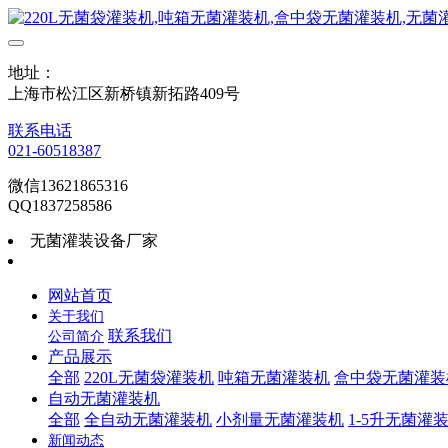
地址：
上海市松江区新桥镇新拓路409号
联系电话
021-60518387
微信13621865316
QQ1837258586
无菌灌装设备厂家
网站首页
关于我们
联系我们
公司简介
产品展示
全部
220L无菌袋灌装机
吨箱无菌灌装机
盒中袋无菌灌装
自动无菌灌装机
全部
全自动无菌灌装机
小剂量无菌灌装机
1-5升无菌灌
新闻动态