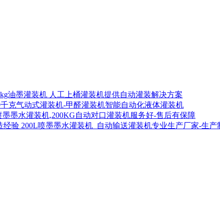
00kg油墨灌装机 人工上桶灌装机提供自动灌装解决方案
00千克气动式灌装机-甲醛灌装机智能自动化液体灌装机
喷墨墨水灌装机,200KG自动对口灌装机服务好-售后有保障
200L喷墨墨水灌装机_自动输送灌装机专业生产厂家-生