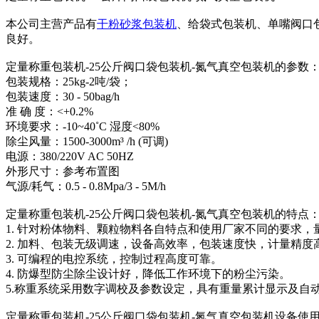
本公司主营产品有
干粉砂浆包装机
、给袋式包装机、单嘴阀口
良好。
定量称重包装机-25公斤阀口袋包装机-氮气真空包装机的参数
包装规格：25kg-2吨/袋；
包装速度：30 - 50bag/h
准 确 度：<+0.2%
环境要求：-10~40˚C 湿度<80%
除尘风量：1500-3000m³ /h (可调)
电源：380/220V AC 50HZ
外形尺寸：参考布置图
气源/耗气：0.5 - 0.8Mpa/3 - 5M/h
定量称重包装机-25公斤阀口袋包装机-氮气真空包装机的特点
1. 针对粉体物料、颗粒物料各自特点和使用厂家不同的要求
2. 加料、包装无级调速，设备高效率，包装速度快，计量精度
3. 可编程的电控系统，控制过程高度可靠。
4. 防爆型防尘除尘设计好，降低工作环境下的粉尘污染。
5.称重系统采用数字调校及参数设定，具有重量累计显示及自
定量称重包装机-25公斤阀口袋包装机-氮气真空包装机设备使