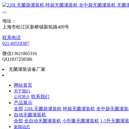
地址：
上海市松江区新桥镇新拓路409号
联系电话
021-60518387
微信13621865316
QQ1837258586
无菌灌装设备厂家
网站首页
关于我们
联系我们
公司简介
产品展示
全部
220L无菌袋灌装机
吨箱无菌灌装机
盒中袋无菌灌装
自动无菌灌装机
全部
全自动无菌灌装机
小剂量无菌灌装机
1-5升无菌灌
新闻动态