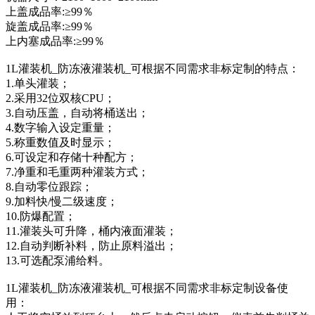
上盖成品率:≥99％
旋盖成品率:≥99％
上内塞成品率:≥99％
1L灌装机_防冻液灌装机_可根据不同需求非标定制的特点：
1.单头灌装；
2.采用32位双核CPU；
3.自动压盖，自动将桶送出；
4.数字输入设定重量；
5.称重数值及时显示；
6.可设定和存储十种配方；
7.净重和毛重两种灌装方式；
8.自动零位跟踪；
9.加料快/慢二级速度；
10.防爆配置；
11.灌装头可升降，桶内液面灌装；
12.自动判断补料，防止原料溢出；
13.可选配泵浦给料。
1L灌装机_防冻液灌装机_可根据不同需求非标定制设备使
用：