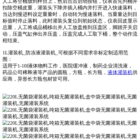
人工将空桶放到秤台上，然后点击启动按钮，仪表首先判桶并
扣除空桶皮重，灌装头下降并插入桶内并打开进入快速落料，
当达到慢进料设定重量时，自动转为慢速落料。当重量达到目
标值时停止落料，此时灌装头复位到初始状态，仪表回皮显示
总重，人工将成品桶移出并人工放盖推到压盖区，脚踏开关启
动，压盖气缸伸出并压盖，压盖完成人工取下桶，整个动作流
程结束。
1L灌装机_防冻液灌装机_可根据不同需求非标定制适用范
围：
适用于1-10l液体物料工作，医院缓冲液，制药企业清洗液，
药品公司稀释液等产品的圆瓶，方瓶，长方瓶，
液体灌装机
供
应商，异形长方瓶包材皆可用。