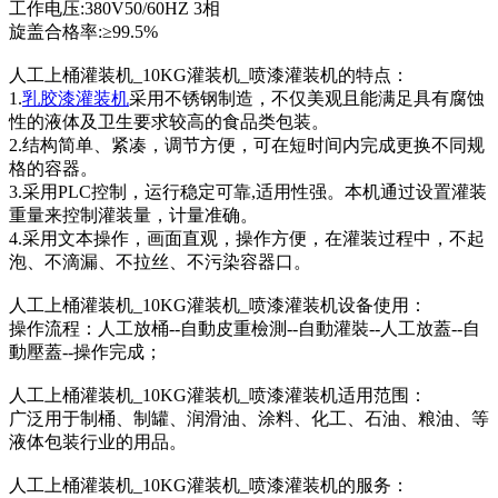
工作电压:380V50/60HZ 3相
旋盖合格率:≥99.5%
人工上桶 灌装机 _10KG 灌装机 _喷漆 灌装机的特点：
1.
乳胶漆灌装机
采用不锈钢制造，不仅美观且能满足具有腐蚀
性的液体及卫生要求较高的食品类包装。
2.结构简单、紧凑，调节方便，可在短时间内完成更换不同规
格的容器。
3.采用PLC控制，运行稳定可靠,适用性强。本机通过设置灌装
重量来控制灌装量，计量准确。
4.采用文本操作，画面直观，操作方便，在灌装过程中，不起
泡、不滴漏、不拉丝、不污染容器口。
人工上桶 灌装机 _10KG 灌装机 _喷漆 灌装机设备使用：
操作流程：人工放桶--自動皮重檢測--自動灌裝--人工放蓋--自
動壓蓋--操作完成；
人工上桶 灌装机 _10KG 灌装机 _喷漆 灌装机适用范围：
广泛用于制桶、制罐、润滑油、涂料、化工、石油、粮油、等
液体包装行业的用品。
人工上桶 灌装机 _10KG 灌装机 _喷漆 灌装机的服务：