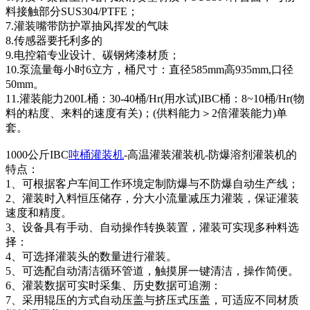
料接触部分SUS304/PTFE；
7.灌装嘴带防护罩抽风挥发的气味
8.传感器要托利多的
9.电控箱专业设计、碳钢烤漆材质；
10.泵流量每小时6立方，桶尺寸：直径585mm高935mm,口径
50mm。
11.灌装能力200L桶：30-40桶/Hr(用水试)IBC桶：8~10桶/Hr(物
料的粘度、来料的速度有关)；(供料能力＞2倍灌装能力)单
套。
1000公斤IBC
吨桶灌装机
-高温灌装灌装机-防爆溶剂灌装机的
特点：
1、可根据客户车间工作环境定制防爆与不防爆自动生产线；
2、灌装时入料恒压储存，分大小流量减压力灌装，保证灌装
速度和精度。
3、设备具有手动、自动操作转换装置，灌装可实现多种料选
择：
4、可选择灌装头的数量进行灌装。
5、可选配自动清洁循环管道，触摸屏一键清洁，操作简便。
6、灌装数据可实时采集、历史数据可追溯：
7、采用辊压的方式自动压盖与挤压式压盖，可适应不同材质