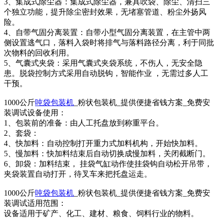
3、集成式除尘器：集成式除尘器，兼具吹袋、除尘、清扫三
个独立功能，提升除尘密封效果，无堵塞管道、粉尘外扬风
险。
4、自带气固分离装置：自带小型气固分离装置，在主管中两
侧设置逃气口，落料入袋时将排气与落料路径分离，利于同批
次物料的回收利用。
5、气囊式夹袋：采用气囊式夹袋系统，不伤人，无安全隐
患。脱袋控制方式采用自动脱钩，智能作业 ，无需过多人工
干预。
1000公斤
吨袋包装机
_粉状包装机_提供便捷省钱方案_免费安
装调试设备使用：
1、包装前的准备：由人工托盘放到称重平台。
2、套袋：
4、快加料：自动控制打开重力式加料机构，开始快加料。
5、慢加料：快加料结束后自动切换成慢加料，关闭截断门。
6、卸袋：加料结束， 挂袋气缸动作使挂袋钩自动松开吊带，
夹袋装置自动打开，待叉车来把托盘运走。
1000公斤
吨袋包装机
_粉状包装机_提供便捷省钱方案_免费安
装调试适用范围：
设备适用于矿产、化工、建材、粮食、饲料行业的物料。