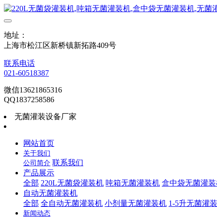
地址：
上海市松江区新桥镇新拓路409号
联系电话
021-60518387
微信13621865316
QQ1837258586
无菌灌装设备厂家
网站首页
关于我们
联系我们
公司简介
产品展示
全部
220L无菌袋灌装机
吨箱无菌灌装机
盒中袋无菌灌装
自动无菌灌装机
全部
全自动无菌灌装机
小剂量无菌灌装机
1-5升无菌灌
新闻动态