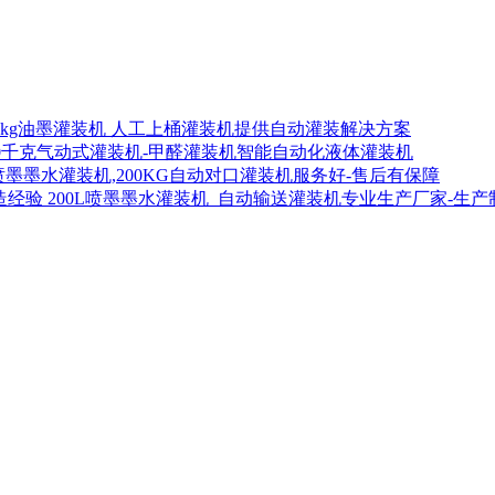
00kg油墨灌装机 人工上桶灌装机提供自动灌装解决方案
00千克气动式灌装机-甲醛灌装机智能自动化液体灌装机
喷墨墨水灌装机,200KG自动对口灌装机服务好-售后有保障
200L喷墨墨水灌装机_自动输送灌装机专业生产厂家-生