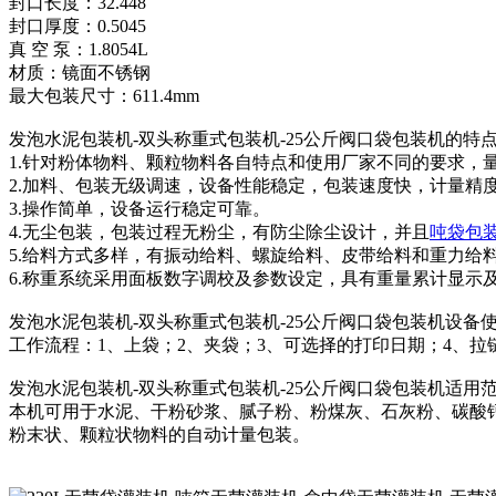
封口长度：32.448
封口厚度：0.5045
真 空 泵：1.8054L
材质：镜面不锈钢
最大包装尺寸：611.4mm
发泡水泥包装机-双头称重式包装机-25公斤阀口袋包装机的特
1.针对粉体物料、颗粒物料各自特点和使用厂家不同的要求，
2.加料、包装无级调速，设备性能稳定，包装速度快，计量精
3.操作简单，设备运行稳定可靠。
4.无尘包装，包装过程无粉尘，有防尘除尘设计，并且
吨袋包
5.给料方式多样，有振动给料、螺旋给料、皮带给料和重力给
6.称重系统采用面板数字调校及参数设定，具有重量累计显示
发泡水泥包装机-双头称重式包装机-25公斤阀口袋包装机设备
工作流程：1、上袋；2、夹袋；3、可选择的打印日期；4、拉
发泡水泥包装机-双头称重式包装机-25公斤阀口袋包装机适用
本机可用于水泥、干粉砂浆、腻子粉、粉煤灰、石灰粉、碳酸
粉末状、颗粒状物料的自动计量包装。