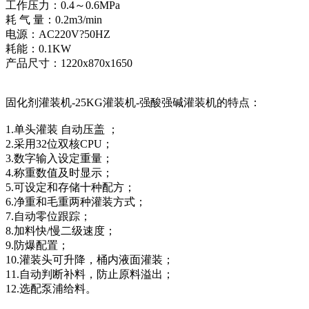
工作压力：0.4～0.6MPa
耗 气 量：0.2m3/min
电源：AC220V?50HZ
耗能：0.1KW
产品尺寸：1220x870x1650
固化剂灌装机-25KG灌装机-强酸强碱灌装机的特点：
1.单头灌装 自动压盖 ；
2.采用32位双核CPU；
3.数字输入设定重量；
4.称重数值及时显示；
5.可设定和存储十种配方；
6.净重和毛重两种灌装方式；
7.自动零位跟踪；
8.加料快/慢二级速度；
9.防爆配置；
10.灌装头可升降，桶内液面灌装；
11.自动判断补料，防止原料溢出；
12.选配泵浦给料。