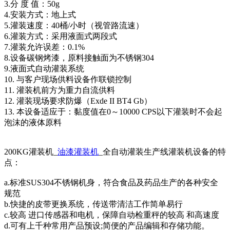
3.分 度 值：50g
4.安装方式：地上式
5.灌装速度：40桶/小时（视管路流速）
6.灌装方式：采用液面式两段式
7.灌装允许误差：0.1%
8.设备碳钢烤漆，原料接触面为不锈钢304
9.液面式自动灌装系统
10. 与客户现场供料设备作联锁控制
11. 灌装机前方为重力自流供料
12. 灌装现场要求防爆（Exde II BT4 Gb）
13. 本设备适应于：黏度值在0～10000 CPS以下灌装时不会起
泡沫的液体原料
200KG灌装机_
油漆灌装机
_全自动灌装生产线灌装机设备的特
点：
a.标准SUS304不锈钢机身，符合食品及药品生产的各种安全
规范
b.快捷的皮带更换系统，传送带清洁工作简单易行
c.较高 进口传感器和电机，保障自动检重秤的较高 和高速度
d.可有上千种常用产品预设;简便的产品编辑和存储功能。