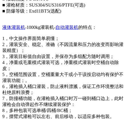
■ 灌枪材质：SUS304/SUS316/PTFE(可选)
■ 防爆等级：Exd11BT5(选配)
液体灌装机
-1000kg灌装机-
自动灌装机
的特点：
1，中文操作界面简单易懂；
2，灌装安全、稳定、准确（不因流量和压力的改变而影响灌
装精度）；
3，灌装目标值自由设置，并保存为多组配方随时调用；
4，净重或毛重模式灌装可选，净重模式灌装时空桶自动除
皮；
5，空桶范围设置，空桶重量大干或小干误按启动均有保护不
灌装功能；。
6，灌枪插入桶口灌装，防止液料漂溅，保证工作环境整洁和
杜绝原料浪费；
7，防撞桶功能，在灌枪插入桶口时万一碰到桶口边上，此时
灌枪会自动弹起作不继续灌装保护：
8，多种包装可选单桶/四桶/BC桶；
9，摆臂式灌枪可以左右、前后移动，以适应多种包装。