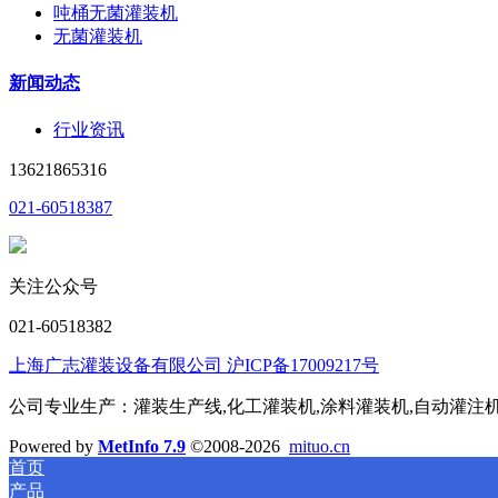
吨桶无菌灌装机
无菌灌装机
新闻动态
行业资讯
13621865316
021-60518387
关注公众号
021-60518382
上海广志灌装设备有限公司 沪ICP备17009217号
公司专业生产：灌装生产线,化工灌装机,涂料灌装机,自动灌注机,称
Powered by
MetInfo 7.9
©2008-2026
mituo.cn
首页
产品