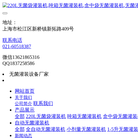
地址：
上海市松江区新桥镇新拓路409号
联系电话
021-60518387
微信13621865316
QQ1837258586
无菌灌装设备厂家
网站首页
关于我们
联系我们
公司简介
产品展示
全部
220L无菌袋灌装机
吨箱无菌灌装机
盒中袋无菌灌装
自动无菌灌装机
全部
全自动无菌灌装机
小剂量无菌灌装机
1-5升无菌灌
新闻动态