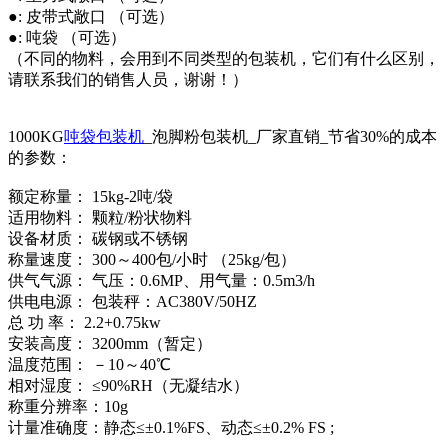
●: 皮带式敞口 （可选）
●: 吨袋 （可选）
（不同的物料，会用到不同类型的包装机，它们有什么区别，
请联系我们的销售人员，谢谢！）
1000KG
吨袋包装机
_泡脚粉包装机_厂家直销_节省30%的成本
的参数：
额定称量： 15kg-2吨/袋
适用物料： 颗粒/粉状物料
设备材质： 碳钢或不锈钢
称量速度： 300～400包/小时 （25kg/包）
供气气源： 气压：0.6MP、用气量：0.5m3/h
供电电源： 包装秤：AC380V/50HZ
总 功 率： 2.2+0.75kw
安装高度： 3200mm（暂定）
温度范围： －10～40℃
相对湿度： ≤90%RH（无凝结水）
称重分辨率：10g
计量准确度：静态≤±0.1%FS、动态≤±0.2% FS ;