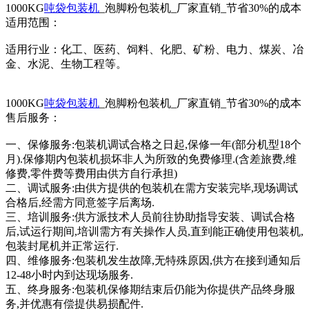
1000KG
吨袋包装机
_泡脚粉包装机_厂家直销_节省30%的成本
适用范围：
适用行业：化工、医药、饲料、化肥、矿粉、电力、煤炭、冶
金、水泥、生物工程等。
1000KG
吨袋包装机
_泡脚粉包装机_厂家直销_节省30%的成本
售后服务：
一、保修服务:包装机调试合格之日起,保修一年(部分机型18个
月).保修期内包装机损坏非人为所致的免费修理.(含差旅费,维
修费,零件费等费用由供方自行承担)
二、调试服务:由供方提供的包装机在需方安装完毕,现场调试
合格后,经需方同意签字后离场.
三、培训服务:供方派技术人员前往协助指导安装、调试合格
后,试运行期间,培训需方有关操作人员,直到能正确使用包装机,
包装封尾机并正常运行.
四、维修服务:包装机发生故障,无特殊原因,供方在接到通知后
12-48小时内到达现场服务.
五、终身服务:包装机保修期结束后仍能为你提供产品终身服
务,并优惠有偿提供易损配件.