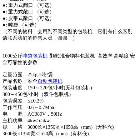
●: 重力式阀口 （可选）
●: 重力式敞口 （可选）
●: 皮带式敞口 （可选）
●: 吨袋 （可选）
（不同的物料，会用到不同类型的包装机，它们有什么区别，
请联系我们的销售人员，谢谢！）
1000公斤
吨袋包装机
_颗粒混合物料包装机_高效率 高精度 安
全可靠性的参数：
定量范围：25kg-2吨/袋
产品名称：准全
自动包装机
包装速度：150～220包/小时(无斗包装机)
300～450包/小时（双斗包装机）
包装误差：≤±0.2%
工作气压：0.6～0.7Mpa
电 源：AC380V，50Hz
主机功率：4kw/5.5kw
规 格：3000长×1350宽×1650高（mm）(无料仓)
3000长×1350宽×2520高（mm）(有料仓)