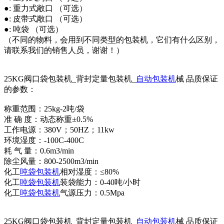
●: 重力式敞口 （可选）
●: 皮带式敞口 （可选）
●: 吨袋 （可选）
（不同的物料，会用到不同类型的包装机，它们有什么区别，
请联系我们的销售人员，谢谢！）
25KG阀口袋包装机_背封定量包装机_
自动包装机
械 品质保证
的参数：
称重范围：25kg-2吨/袋
准 确 度：动态称重±0.5%
工作电源：380V；50HZ；11kw
环境湿度：-100C-400C
耗 气 量：0.6m3/min
除尘风量：800-2500m3/min
化工
吨袋包装机
相对湿度：≤80%
化工
吨袋包装机
装袋能力：0-40吨/小时
化工
吨袋包装机
气源压力：0.5Mpa
25KG阀口袋包装机_背封定量包装机_
自动包装机
械 品质保证