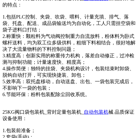
的特点：
1.包括PLC控制、夹袋、吹袋、喂料、计量充填、排气、落
袋、托盘、配送、成品袋输送均为自动化，工人只需挂空袋和
袋子进料口打结；
2.称重快：颗粒料为气动阀控制重力自流放料，粉体料为卧式
螺杆送料，均为双工位多级供料，粗细下料相结合，很好地解
决了大流量物料的下料控制问题；
3.精度高：创新实用的称重传力机构，落差自动修正，过冲检
测与抑制功能；计量速度快、精度高；
4.操作简便：独特的挂袋、夹袋机构设计，包装结束时卸袋、
脱钩自动打开，可实现快捷装、卸包；
5.效率高：双托盘移动，自动送盘、出包、一袋包装完成后，
不影响下一袋的包装；
6.节能环保：粉料包装配除尘回收系统。
25KG阀口袋包装机_背封定量包装机_
自动包装机
械 品质保证
设备使用：
1.包装前准备；
2.套袋(手动)；