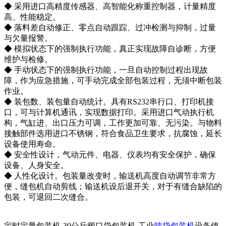
◆ 采用进口高精度传感器、高智能化称重控制器，计量精度
高、性能稳定。
◆ 落料差自动修正、零点自动跟踪、过冲检测与抑制，过量
与欠量报警。
◆ 模拟状态下的强制执行功能，真正实现故障自诊断，方便
维护与检修。
◆ 手动状态下的强制执行功能，一旦自动控制过程出现故
障，作为应急措施，可手动完成全部包装过程，无须中断包装
作业。
◆ 装包数、装包量自动统计。具有RS232串行口、打印机接
口，可与计算机通讯，实现数据打印。采用进口气动执行机
构，气缸进、出口压力可调，工作更加可靠、无污染。与物料
接触部件选用进口不锈钢，符合食品卫生要求，抗腐蚀，延长
设备使用寿命。
◆ 安全性设计，气动元件、电器、仪表均有安全保护，确保
设备、人身安全。
◆ 人性化设计。包装量改变时，输送机高度自动调节非常方
便，缝包机自动剪线；输送机设后退开关，对于有缝合缺陷的
包装，可退回二次缝合。
定时定量包装机-30公斤阀口袋包装机-工业
吨袋包装机
设备使