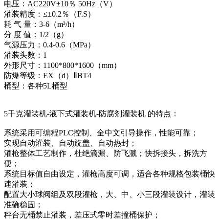
电压：AC220V±10％ 50Hz（V）
灌装精度：≤±0.2％（F.S）
耗 气 量：3-6（m³/h）
分 度 值：1/2（g）
气源压力：0.4-0.6（MPa）
灌装头数：1
外形尺寸：1100*800*1600（mm）
防爆等级：EX（d）ⅡBT4
桶型：各种5L桶型
5千克灌装机-液下式灌装机-防腐剂灌装机 的特点：
系统采用可编程PLC控制、全中文引导操作，性能可靠；
实现自动灌装、自动旋盖、自动热封；
灌枪整体工艺制作，杜绝滴漏、防飞溅；快拆接头，拆洗方
便；
系统目标值自由设定，灌枪高度可调，适合各种规格包装桶快
速灌装；
配置大小球阀组及双段灌枪，大、中、小三段灌装设计，灌装
准确稳固；
秤台无桶禁止灌装，差压式零时差撞桶保护；