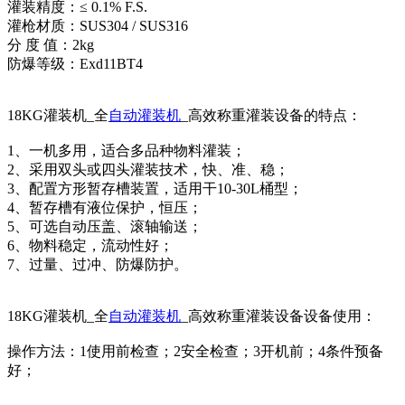
灌装精度：≤ 0.1% F.S.
灌枪材质：SUS304 / SUS316
分 度 值：2kg
防爆等级：Exd11BT4
18KG灌装机_全
自动灌装机
_高效称重灌装设备的特点：
1、一机多用，适合多品种物料灌装；
2、采用双头或四头灌装技术，快、准、稳；
3、配置方形暂存槽装置，适用干10-30L桶型；
4、暂存槽有液位保护，恒压；
5、可选自动压盖、滚轴输送；
6、物料稳定，流动性好；
7、过量、过冲、防爆防护。
18KG灌装机_全
自动灌装机
_高效称重灌装设备设备使用：
操作方法：1使用前检查；2安全检查；3开机前；4条件预备
好；