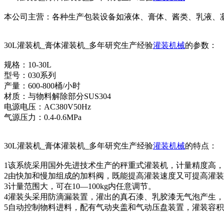
本公司主营：各种生产包装设备如液体、膏体、酱类、乳液、
30L灌装机_膏体灌装机_多年研究生产经验
灌装机械
的参数：
规格：10-30L
型号：030系列
产量：600-800桶/小时
材质：与物料解除部分SUS304
电源电压：AC380V50Hz
气源压力：0.4-0.6MPa
30L灌装机_膏体灌装机_多年研究生产经验
灌装机械
的特点：
1该系统采用国外先进技术生产的秤重式灌装机，计量精度高
2由快加和慢加组成的加料阀，既能提高灌装速度又可提高灌
3计量范围大，可在10—100kg内任意调节。
4灌装头采用防滴漏装置，灌出的真石漆、乳胶漆无气泡产生
5自动控制物料进料，配有气动夹盖和气动压盘装置，灌装容积