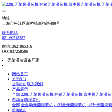
地址：
上海市松江区新桥镇新拓路409号
联系电话
021-60518387
微信13621865316
QQ1837258586
无菌灌装设备厂家
网站首页
关于我们
联系我们
公司简介
产品展示
全部
220L无菌袋灌装机
吨箱无菌灌装机
盒中袋无菌灌装
自动无菌灌装机
全部
全自动无菌灌装机
小剂量无菌灌装机
1-5升无菌灌
新闻动态