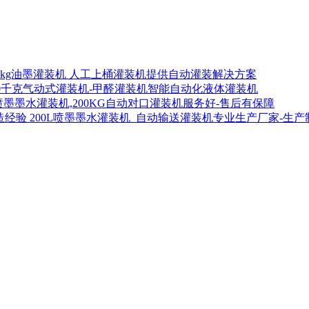
00kg油墨灌装机 人工上桶灌装机提供自动灌装解决方案
00千克气动式灌装机-甲醛灌装机智能自动化液体灌装机
喷墨墨水灌装机,200KG自动对口灌装机服务好-售后有保障
200L喷墨墨水灌装机_自动输送灌装机专业生产厂家-生