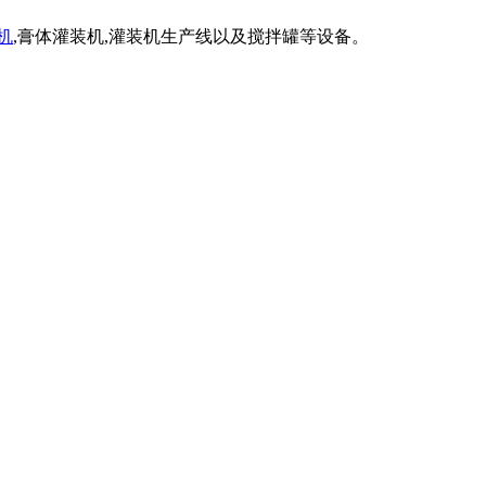
机
,膏体灌装机,灌装机生产线以及搅拌罐等设备。