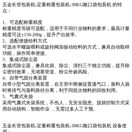
五金长管包装机-定量称重包装机-30KG敞口袋包装机 的特
点：
1、可选配称重精度
称重精度等级可选配，适用于不同行业物料的要求，最高计量
精度可达±150-200g，提升产出效率。
2、选配便捷给料方式
可选水平螺旋喂料或旋转阀加振动给料的方式，兼具自动取样
功能，操作简单便捷。
3、集成式除尘器
集成式除尘器，兼具吹袋、除尘、清扫三个独立功能，提升除
尘密封效果，无堵塞管道、粉尘外扬风险。
4、自带气固分离装置
自带小型气固分离装置，在主管中两侧设置逃气口，落料入袋
时将排气与落料路径分离，利于同批次物料的回收利用。
5、气囊式夹袋
采用气囊式夹袋系统，不伤人，无安全隐患。脱袋控制方式采
用自动脱钩，智能作业 ，无需过多人工干预。
五金长管包装机-定量称重包装机-30KG敞口袋包装机 设备使
用：