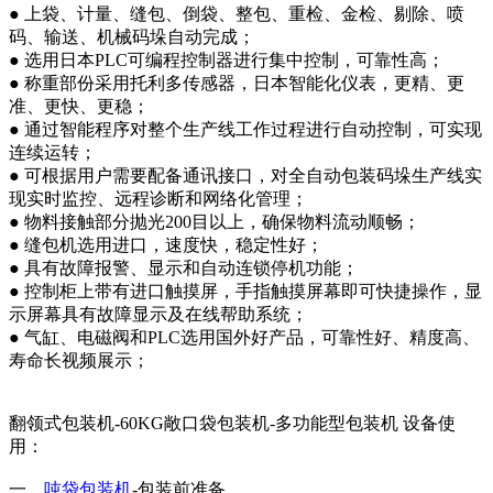
● 上袋、计量、缝包、倒袋、整包、重检、金检、剔除、喷
码、输送、机械码垛自动完成；
● 选用日本PLC可编程控制器进行集中控制，可靠性高；
● 称重部份采用托利多传感器，日本智能化仪表，更精、更
准、更快、更稳；
● 通过智能程序对整个生产线工作过程进行自动控制，可实现
连续运转；
● 可根据用户需要配备通讯接口，对全自动包装码垛生产线实
现实时监控、远程诊断和网络化管理；
● 物料接触部分抛光200目以上，确保物料流动顺畅；
● 缝包机选用进口，速度快，稳定性好；
● 具有故障报警、显示和自动连锁停机功能；
● 控制柜上带有进口触摸屏，手指触摸屏幕即可快捷操作，显
示屏幕具有故障显示及在线帮助系统；
● 气缸、电磁阀和PLC选用国外好产品，可靠性好、精度高、
寿命长视频展示；
翻领式包装机-60KG敞口袋包装机-多功能型包装机 设备使
用：
一、
吨袋包装机
-包装前准备