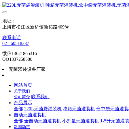
地址：
上海市松江区新桥镇新拓路409号
联系电话
021-60518387
微信13621865316
QQ1837258586
无菌灌装设备厂家
网站首页
关于我们
联系我们
公司简介
产品展示
全部
220L无菌袋灌装机
吨箱无菌灌装机
盒中袋无菌灌装
自动无菌灌装机
全部
全自动无菌灌装机
小剂量无菌灌装机
1-5升无菌灌
新闻动态