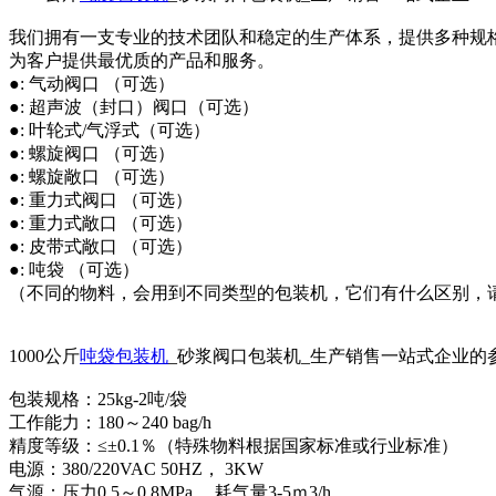
我们拥有一支专业的技术团队和稳定的生产体系，提供多种规
为客户提供最优质的产品和服务。
●: 气动阀口 （可选）
●: 超声波（封口）阀口（可选）
●: 叶轮式/气浮式（可选）
●: 螺旋阀口 （可选）
●: 螺旋敞口 （可选）
●: 重力式阀口 （可选）
●: 重力式敞口 （可选）
●: 皮带式敞口 （可选）
●: 吨袋 （可选）
（不同的物料，会用到不同类型的包装机，它们有什么区别，
1000公斤
吨袋包装机
_砂浆阀口包装机_生产销售一站式企业的
包装规格：25kg-2吨/袋
工作能力：180～240 bag/h
精度等级：≤±0.1％（特殊物料根据国家标准或行业标准）
电源：380/220VAC 50HZ， 3KW
气源：压力0.5～0.8MPa， 耗气量3-5ｍ3/h