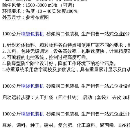
除尘风量：1500~3000 m3/h （可调）
环境要求：温度 -10～40℃ 湿度≤80％
外形尺寸：参考布置图
1000公斤
吨袋包装机
_砂浆阀口包装机_生产销售一站式企业的
1. 针对粉体物料、颗粒物料各自特点和使用厂家不同的要求
2. 加料、包装无级调速，设备高效率，包装速度快，计量精度
3. 可编程的电控系统，控制过程高度可靠。
4. 防爆型防尘除尘设计好，降低工作环境下的粉尘污染。
5.称重系统采用数字调校及参数设定，具有重量累计显示及自
1000公斤
吨袋包装机
_砂浆阀口包装机_生产销售一站式企业设
启动运转步骤：人工挂袋（四个挂钩）-启动（套袋）-去皮-加
1000公斤
吨袋包装机
_砂浆阀口包装机_生产销售一站式企业适
豆粕、饲料、种子、建材、复合肥、化工原料、聚丙稀、EPP