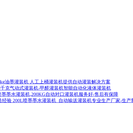
00kg油墨灌装机 人工上桶灌装机提供自动灌装解决方案
00千克气动式灌装机-甲醛灌装机智能自动化液体灌装机
喷墨墨水灌装机,200KG自动对口灌装机服务好-售后有保障
200L喷墨墨水灌装机_自动输送灌装机专业生产厂家-生