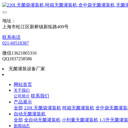
地址：
上海市松江区新桥镇新拓路409号
联系电话
021-60518387
微信13621865316
QQ1837258586
无菌灌装设备厂家
网站首页
关于我们
联系我们
公司简介
产品展示
全部
220L无菌袋灌装机
吨箱无菌灌装机
盒中袋无菌灌装
自动无菌灌装机
全部
全自动无菌灌装机
小剂量无菌灌装机
1-5升无菌灌
新闻动态