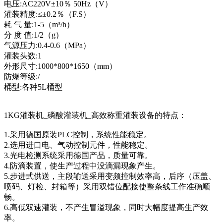
电压:AC220V±10％ 50Hz（V）
灌装精度:≤±0.2％（F.S）
耗 气 量:1-5（m³/h）
分 度 值:1/2（g）
气源压力:0.4-0.6（MPa）
灌装头数:1
外形尺寸:1000*800*1650（mm）
防爆等级:/
桶型:各种5L桶型
1KG灌装机_磷酸灌装机_高效称重灌装设备的特点：
1.采用德国原装PLC控制，系统性能稳定。
2.选用进口电、气动控制元件，性能稳定。
3.光电检测系统采用德国产品，质量可靠。
4.防滴装置，使生产过程中没滴漏现象产生。
5.步进式供送，主段输送采用变频控制效率高，后序（压盖、
喷码、灯检、封箱等）采用双错位配接使整条线工作准确顺
畅。
6.高低双速灌装，不产生冒溢现象，同时大幅度提高生产效
率。