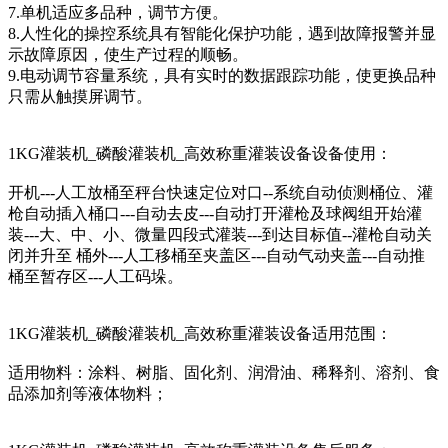
7.单机适应多品种，调节方便。
8.人性化的操控系统具有智能化保护功能，遇到故障报警并显
示故障原因，使生产过程的顺畅。
9.电动调节容量系统，具有实时的数据跟踪功能，使更换品种
只需从触摸屏调节。
1KG灌装机_磷酸灌装机_高效称重灌装设备设备使用：
开机---人工放桶至秤台快速定位对口--系统自动侦测桶位、灌
枪自动插入桶口---自动去皮---自动打开灌枪及球阀组开始灌
装---大、中、小、微量四段式灌装---到达目标值--灌枪自动关
闭并升至 桶外---人工移桶至夹盖区---自动气动夹盖---自动推
桶至暂存区---人工码垛。
1KG灌装机_磷酸灌装机_高效称重灌装设备适用范围：
适用物料：涂料、树脂、固化剂、润滑油、稀释剂、溶剂、食
品添加剂等液体物料；