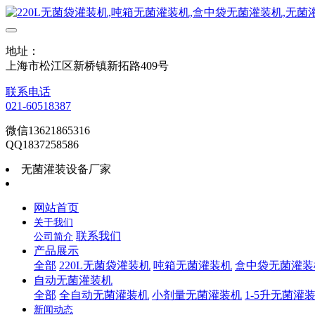
地址：
上海市松江区新桥镇新拓路409号
联系电话
021-60518387
微信13621865316
QQ1837258586
无菌灌装设备厂家
网站首页
关于我们
联系我们
公司简介
产品展示
全部
220L无菌袋灌装机
吨箱无菌灌装机
盒中袋无菌灌装
自动无菌灌装机
全部
全自动无菌灌装机
小剂量无菌灌装机
1-5升无菌灌
新闻动态