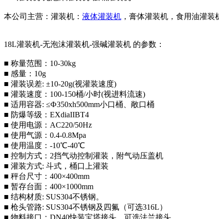
本公司主营：灌装机：
液体灌装机
，膏体灌装机，食用油灌装
18L灌装机-无泡沫灌装机-强碱灌装机 的参数：
■ 称量范围：10-30kg
■ 感量：10g
■ 灌装误差: ±10-20g(视灌装速度)
■ 灌装速度：100-150桶/小时(视进料流速)
■ 适用容器: ≤Ф350xh500mm小口桶、敞口桶
■ 防爆等级：EXdiaIIBT4
■ 使用电源：AC220/50Hz
■ 使用气源：0.4-0.8Mpa
■ 使用温度：-10℃-40℃
■ 控制方式：2挡气动控制灌装，附气动压盖机
■ 灌装方式: 斗式，桶口上灌装
■ 秤台尺寸：400×400mm
■ 暂存台面：400×1000mm
■ 结构材质: SUS304不锈钢。
■ 枪头管路: SUS304不锈钢及四氟（可选316L）
■ 物料接口：DN40快装宝塔接头，可选法兰接头。