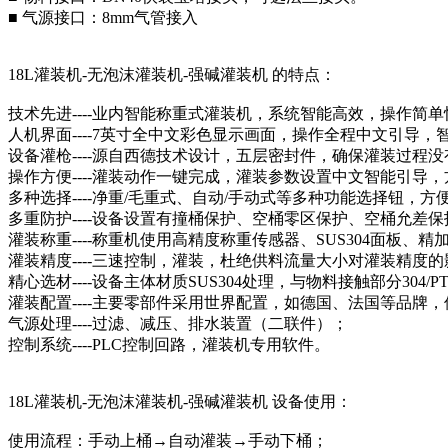
■ 气源接口：8mm气管接入
18L灌装机-无泡沫灌装机-强碱灌装机 的特点：
技术先进----业内智能称重式灌装机，系统智能高效，操作简单
人机界面----7英寸全中文彩色显示画面，操作全程中文引导，
设备灌枪----源自西德技术设计，五层密封件，确保灌装过程
操作方便----灌装动作一键完成，灌装参数设置中文智能引导
多种选择----净重/毛重式、自动/手动式等多种功能选择钮，方
多重防护----设备设置有撞桶保护、空桶零区保护、空桶允差
灌装称重----称重机使用高精度称重传感器、SUS304面板
灌装精度----三速控制，灌装，杜绝供料流量大小对灌装精
精心选材----设备主体材质SUS304处理，与物料接触部分304
灌装配置----主要零部件采用世界配置，如德国、法国等品牌
气源处理----过滤、减压、排水装置（二联件）；
控制系统----PLC控制回路，灌装机专用软件。
18L灌装机-无泡沫灌装机-强碱灌装机 设备使用：
使用流程：手动上桶→自动灌装→手动下桶；