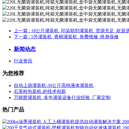
上一篇
: 18公斤灌装机_印染助剂灌装机_货源充足_欢迎
下一篇
: 5升灌装机_香精灌装机_免费维修_终身保修
新闻动态
行业资讯
为您推荐
自动上袋灌装机-30公斤高纯液体灌装机
石英粉包装机-的技术创新
万能胶灌装机_多年灌装设备行业经验_厂家定制
热门产品
2
2