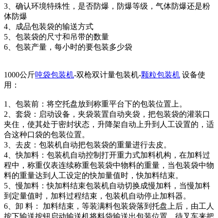
3、确认环境特殊性，是否防爆，防爆等级，气体防爆还是粉
体防爆
4、成品包装袋的输送方式
5、包装袋的尺寸和吊带的数量
6、包装产量，每小时的要包装多少袋
1000公斤
吨袋包装机
-双枪双计量包装机-
颗粒包装机
设备使
用：
1、包装前：将空托盘放到称重平台下的包装位置上。
2、套袋：启动设备，夹袋装置自动夹袋，把包装袋的灌装口
夹住，使其处于密封状态，升降架自动上升到人工设置的，适
合这种口袋的包装位置。
3、去皮：包装机自动把包装袋的重量进行去皮。
4、快加料：包装机自动控制打开重力式加料机构，在加料过
程中，称重仪表连续称重包装袋中物料的重量，当包装袋中物
料的重量达到人工设定的快加量值时，快加料结束。
5、慢加料：快加料结束包装机自动切换成慢加料，当慢加料
到定量值时，加料过程结束，包装机自动停止加料器。
6、卸 料： 加料结束，等装满料包装袋落到托盘上后，由工人
按下输送按钮启动输送机将料袋输送出包装位置，待叉车来把