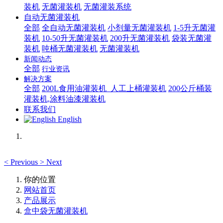
装机
无菌灌装机
无菌灌装系统
自动无菌灌装机
全部
全自动无菌灌装机
小剂量无菌灌装机
1-5升无菌灌
装机
10-50升无菌灌装机
200升无菌灌装机
袋装无菌灌
装机
吨桶无菌灌装机
无菌灌装机
新闻动态
全部
行业资讯
解决方案
全部
200L食用油灌装机_人工上桶灌装机
200公斤桶装
灌装机,涂料油漆灌装机
联系我们
English
<
Previous
>
Next
你的位置
网站首页
产品展示
盒中袋无菌灌装机