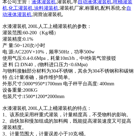
本公司主营：
液体灌装机
,灌装机,半
自动液体灌装机
,
吨桶灌装
机
,
化工灌装机
,
涂料灌装机
,灌装机厂家,称重机,配料系统,全
自
动液体灌装机
,润滑油灌装机,
水漆灌装机 200L人工上桶灌装机的参数：
灌装范围:60-200（Kg/桶）
灌装精度:0.1%
产 量:50~120次/小时
电 源:AC220V+10%，频率50Hz，功率500w
使用气压:0.4-0.6Mpa，耗量10m3/h，中8快装气管接驳
进 料 口:DN40，(物料进口压力<0.6Mpa)
与物料接触部分材料为304不锈钢，其余为304不锈钢和和碳钢
特 点:计量准确，操作维护简单。
外形尺寸:5000*950*1700mm 电子秤平台高度: 400mm
设备重量:200KG
包装尺寸:1500*1200*2000mm
水漆灌装机 200L人工上桶灌装机的特点：
1、该系统采用秤重式灌装，计量精度高，不受物料的影响。
2、由快加和慢加组成的加料阀，既能提高灌装速度又可提高
灌装精度。
3、计量范围大，计量误差小于10克/桶。