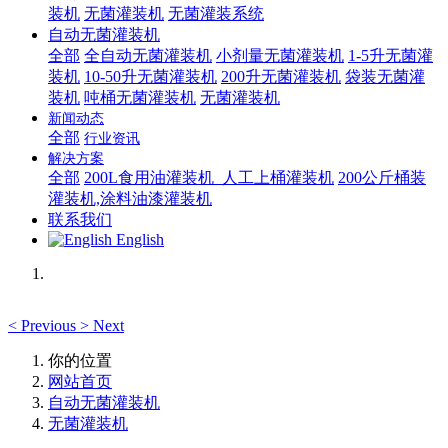
装机
无菌灌装机
无菌灌装系统
自动无菌灌装机
全部
全自动无菌灌装机
小剂量无菌灌装机
1-5升无菌灌
装机
10-50升无菌灌装机
200升无菌灌装机
袋装无菌灌
装机
吨桶无菌灌装机
无菌灌装机
新闻动态
全部
行业资讯
解决方案
全部
200L食用油灌装机_人工上桶灌装机
200公斤桶装
灌装机,涂料油漆灌装机
联系我们
English
<
Previous
>
Next
你的位置
网站首页
自动无菌灌装机
无菌灌装机