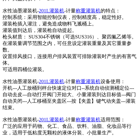
水性油墨灌装机-
201L灌装机
-计量
称重灌装机
的特点：
控制系统：采用智能控制仪表，控制精度高，稳定性好。
灌装枪插入灌注，避免造成物料飞溅桶上。
灌装值到达后，灌装枪自动提起。
枪头材质： SUS304不锈钢（可选SUS316）、聚四氟乙烯等。
在灌装量调节范围之内，可任意设定灌装重量及其它重量参
数。
设置排风接口，连接用户排风装置可排除灌装时产生的有害气
体。
可适用四桶位灌装。
水性油墨灌装机-
201L灌装机
-计量
称重灌装机
设备使用：
开机---人工放桶到秤台快速定位对口--系统自动侦测桶定位---
自动去皮---自动打开阀门开始大、小量灌装到达目标值---阀门
自动关闭---人工移桶至夹盖区---按【夹盖】键气动夹盖---灌装
结束。
水性油墨灌装机-
201L灌装机
-计量
称重灌装机
适用范围：
广泛的应用于药物、化工、食品、饮料、油脂、化妆品等行
业，适用于低粘度无颗粒的液体分装、小批量生产。