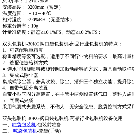
总 功 率： 2.2+0.75kw
安装高度： 3200mm（暂定）
温度范围： －10～40℃
相对湿度： ≤90%RH（无凝结水）
称重分辨率：10g
计量准确度：静态≤±0.1%FS、动态≤±0.2% FS ;
双头包装机-30KG阀口袋包装机-药品行业包装机的特点：
1、可选配称重精度
称重精度等级可选配，适用于不同行业物料的要求，最高计量精度可
2、选配便捷给料方式
可选水平螺旋喂料或旋转阀加振动给料的方式，兼具自动取样
3、集成式除尘器
集成式除尘器，兼具吹袋、除尘、清扫三个独立功能，提升除
4、自带气固分离装置
自带小型气固分离装置，在主管中两侧设置逃气口，落料入袋
5、气囊式夹袋
采用气囊式夹袋系统，不伤人，无安全隐患。脱袋控制方式采
双头包装机-30KG阀口袋包装机-药品行业包装机设备使用：
一、
吨袋包装机
-包装前准备
二、
吨袋包装机
-套袋(手动)