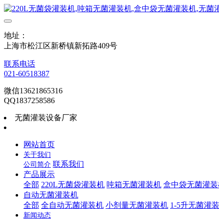
地址：
上海市松江区新桥镇新拓路409号
联系电话
021-60518387
微信13621865316
QQ1837258586
无菌灌装设备厂家
网站首页
关于我们
联系我们
公司简介
产品展示
全部
220L无菌袋灌装机
吨箱无菌灌装机
盒中袋无菌灌装
自动无菌灌装机
全部
全自动无菌灌装机
小剂量无菌灌装机
1-5升无菌灌
新闻动态