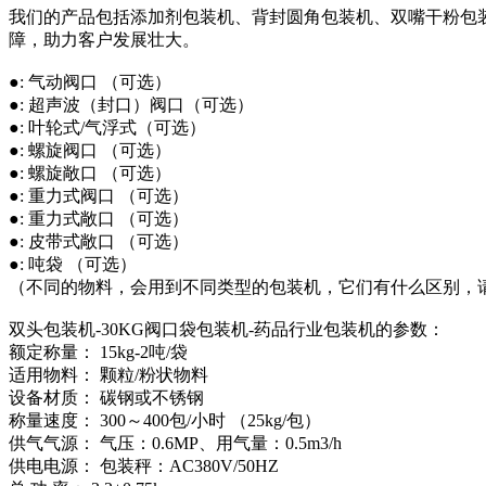
我们的产品包括添加剂包装机、背封圆角包装机、双嘴干粉包
障，助力客户发展壮大。
●: 气动阀口 （可选）
●: 超声波（封口）阀口（可选）
●: 叶轮式/气浮式（可选）
●: 螺旋阀口 （可选）
●: 螺旋敞口 （可选）
●: 重力式阀口 （可选）
●: 重力式敞口 （可选）
●: 皮带式敞口 （可选）
●: 吨袋 （可选）
（不同的物料，会用到不同类型的包装机，它们有什么区别，
双头包装机-30KG阀口袋包装机-药品行业包装机的参数：
额定称量： 15kg-2吨/袋
适用物料： 颗粒/粉状物料
设备材质： 碳钢或不锈钢
称量速度： 300～400包/小时 （25kg/包）
供气气源： 气压：0.6MP、用气量：0.5m3/h
供电电源： 包装秤：AC380V/50HZ