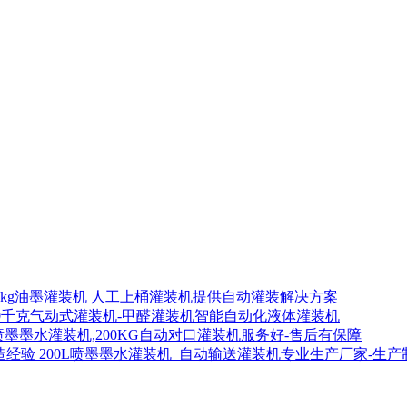
00kg油墨灌装机 人工上桶灌装机提供自动灌装解决方案
00千克气动式灌装机-甲醛灌装机智能自动化液体灌装机
喷墨墨水灌装机,200KG自动对口灌装机服务好-售后有保障
200L喷墨墨水灌装机_自动输送灌装机专业生产厂家-生