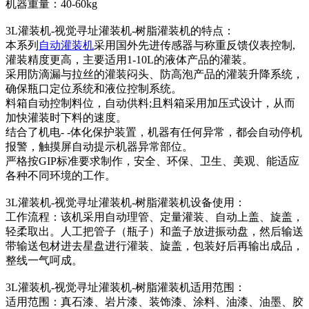
机器重量：40-60kg
3L灌装机-视觉寻址灌装机-树脂灌装机的特点：
本系列
自动灌装机
采用国外先进传感器与称重反馈仪表控制,
灌装精度更高，主要适用1-10L的液体产品的灌装。
采用防滴漏与拉丝的灌装闷头、防高泡产品的灌装升降系统，
确保瓶口定位系统和液位控制系统。
料箱自动控制料位，自动供料;且料箱采用加压式设计，从而
加快灌装时下料的速度。
结合了机电- -体化保护装置，机器有任何异常，都会自动停机
报警，触摸屏自动提示机器异常部位。
严格按GIP标准要求制作，安全、环保、卫生、美观、能适应
各种不同环境的工作。
3L灌装机-视觉寻址灌装机-树脂灌装机设备使用：
工作流程：该机采用自动理管、定量灌装、自动上盖、旋盖，
轻柔取出。人工把管子（瓶子）和盖子放进振动盘，然后输送
带输送包材进去星盘进行灌装、旋盖，包装好后再输出成品，
整线一气呵成。
3L灌装机-视觉寻址灌装机-树脂灌装机适用范围：
适用范围：真石漆、岩片漆、装饰漆、涂料、油漆、油墨、胶