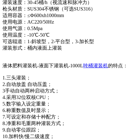
灌装速度：30-45桶/h（视流速和脉冲力）
枪头材质：SUS304不锈钢（可选SUS316）
适用容器：≤Ф600xh1000mm
使用电源：AC220/50Hz
使用气源：0.5Mpa
使用温度：-10℃-50℃
可选辊道：1-斜坡型，2-平台型，3-加长型
灌装形式：桶内液面上灌装
液体肥料灌装机-液面下灌装机-1000L
吨桶灌装机
的特点：
1.三头灌装；
2.自动放盖 自动压盖；
3手动自动两种启动方式；
4.采用32位双核CPU；
5.数字输入设定重量；
6.称重数值及时显示；
7.可设定和存储十种配方；
8.净重和毛重两种灌装方式；
9.自动零位跟踪；
10.加料快/慢二级速度；