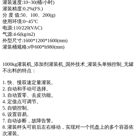
灌装速度:10~30(桶/小时)
灌装精度:0.2%(FS.)
分 度 值:50、100、200(g)
使用环境:0~45°C
电源:110/220(VAC)
气源:4-6(kg/m2)
外型尺寸:1600*1200*1600(mm)
灌装桶规格:s中600*h980(mm)
1000kg灌装机_添加剂灌装机_国外技术_灌装头单独控制_无罐
不出料的特点：
1. 快、慢双速定量灌装。
2. 自动和手动可选择。
3. 自动置零、去皮功能。
4. 定值点可调节。
5. 自锁控制。
6. 设置容易。
7. 自动诊断，故障告警。
8. 灌装秤头可前后左右移动，实现对一个托盘上的多个容器依
次灌装。