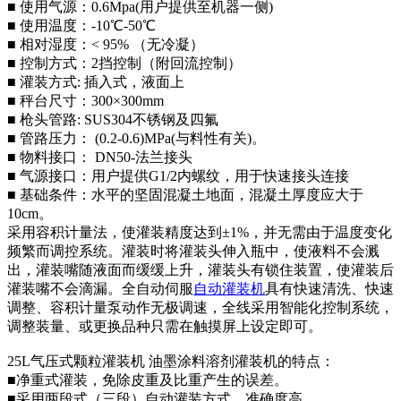
■ 使用气源：0.6Mpa(用户提供至机器一侧)
■ 使用温度：-10℃-50℃
■ 相对湿度：< 95% （无冷凝）
■ 控制方式：2挡控制（附回流控制）
■ 灌装方式: 插入式，液面上
■ 秤台尺寸：300×300mm
■ 枪头管路: SUS304不锈钢及四氟
■ 管路压力： (0.2-0.6)MPa(与料性有关)。
■ 物料接口： DN50-法兰接头
■ 气源接口：用户提供G1/2内螺纹，用于快速接头连接
■ 基础条件：水平的坚固混凝土地面，混凝土厚度应大于
10cm。
采用容积计量法，使灌装精度达到±1%，并无需由于温度变化
频繁而调控系统。灌装时将灌装头伸入瓶中，使液料不会溅
出，灌装嘴随液面而缓缓上升，灌装头有锁住装置，使灌装后
灌装嘴不会滴漏。全自动伺服
自动灌装机
具有快速清洗、快速
调整、容积计量泵动作无极调速，全线采用智能化控制系统，
调整装量、或更换品种只需在触摸屏上设定即可。
25L气压式颗粒灌装机 油墨涂料溶剂灌装机的特点：
■净重式灌装，免除皮重及比重产生的误差。
■采用两段式（三段）自动灌装方式，准确度高。