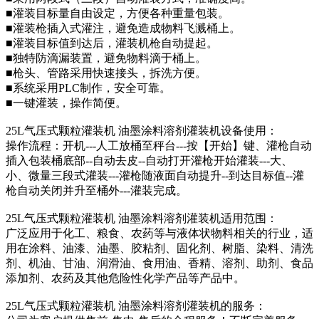
■灌装目标量自由设定，方便各种重量包装。
■灌装枪插入式灌注，避免造成物料飞溅桶上。
■灌装目标值到达后，灌装机枪自动提起。
■独特防滴漏装置，避免物料滴于桶上。
■枪头、管路采用快速接头，拆洗方便。
■系统采用PLC制作，安全可靠。
■一键灌装，操作简便。
25L气压式颗粒灌装机 油墨涂料溶剂灌装机设备使用：
操作流程：开机---人工放桶至秤台---按【开始】键、灌枪自动
插入包装桶底部--自动去皮--自动打开灌枪开始灌装---大、
小、微量三段式灌装---灌枪随液面自动提升--到达目标值--灌
枪自动关闭并升至桶外---灌装完成。
25L气压式颗粒灌装机 油墨涂料溶剂灌装机适用范围：
广泛应用于化工、粮食、农药等与液体状物料相关的行业，适
用在涂料、油漆、油墨、胶粘剂、固化剂、树脂、染料、清洗
剂、机油、甘油、润滑油、食用油、香精、溶剂、助剂、食品
添加剂、农药及其他危险性化学产品等产品中。
25L气压式颗粒灌装机 油墨涂料溶剂灌装机的服务：