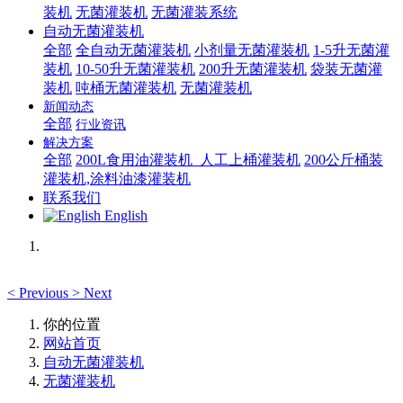
装机
无菌灌装机
无菌灌装系统
自动无菌灌装机
全部
全自动无菌灌装机
小剂量无菌灌装机
1-5升无菌灌
装机
10-50升无菌灌装机
200升无菌灌装机
袋装无菌灌
装机
吨桶无菌灌装机
无菌灌装机
新闻动态
全部
行业资讯
解决方案
全部
200L食用油灌装机_人工上桶灌装机
200公斤桶装
灌装机,涂料油漆灌装机
联系我们
English
<
Previous
>
Next
你的位置
网站首页
自动无菌灌装机
无菌灌装机