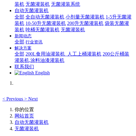
装机
无菌灌装机
无菌灌装系统
自动无菌灌装机
全部
全自动无菌灌装机
小剂量无菌灌装机
1-5升无菌灌
装机
10-50升无菌灌装机
200升无菌灌装机
袋装无菌灌
装机
吨桶无菌灌装机
无菌灌装机
新闻动态
全部
行业资讯
解决方案
全部
200L食用油灌装机_人工上桶灌装机
200公斤桶装
灌装机,涂料油漆灌装机
联系我们
English
<
Previous
>
Next
你的位置
网站首页
自动无菌灌装机
无菌灌装机