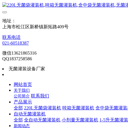
地址：
上海市松江区新桥镇新拓路409号
联系电话
021-60518387
微信13621865316
QQ1837258586
无菌灌装设备厂家
网站首页
关于我们
联系我们
公司简介
产品展示
全部
220L无菌袋灌装机
吨箱无菌灌装机
盒中袋无菌灌装
自动无菌灌装机
全部
全自动无菌灌装机
小剂量无菌灌装机
1-5升无菌灌
新闻动态