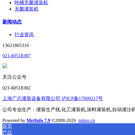
吨桶无菌灌装机
无菌灌装机
新闻动态
行业资讯
13621865316
021-60518387
关注公众号
021-60518382
上海广志灌装设备有限公司 沪ICP备17009217号
公司专业生产：灌装生产线,化工灌装机,涂料灌装机,自动灌注机,称
Powered by
MetInfo 7.9
©2008-2026
mituo.cn
首页
产品