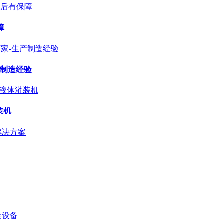
障
产制造经验
装机