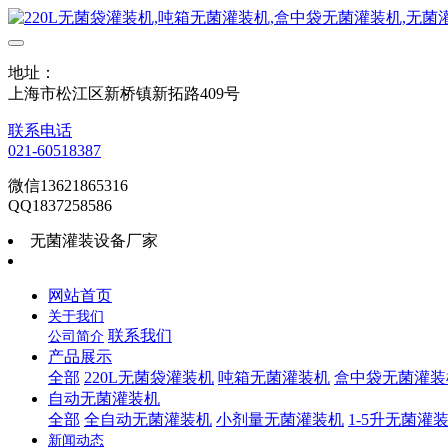
地址：
上海市松江区新桥镇新拓路409号
联系电话
021-60518387
微信13621865316
QQ1837258586
无菌灌装设备厂家
网站首页
关于我们
联系我们
公司简介
产品展示
全部
220L无菌袋灌装机
吨箱无菌灌装机
盒中袋无菌灌装
自动无菌灌装机
全部
全自动无菌灌装机
小剂量无菌灌装机
1-5升无菌灌
新闻动态