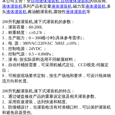
本公司主营：全
自动液体灌装机
,
自动液体灌装机
的供应商。
液体灌装机
系列产品有定量
液体灌装机
,磁力泵
液体灌装机
,多
头
液体灌装机
,酱油醋灌装机,腐蚀性
液体灌装机
等
200升乳酸灌装机,液下式灌装机的参数：
1．灌装容量：60-200L
2．称重精度：≤±0.2％；
3．生产能力：0～300桶/小时(具体参考需求)；
4．电 源：380VAC/220VAC 50HZ ,±10%；
5．控制电源：24VDC ；
6．控制气源：0.5～0.8MPa；
7．灌 枪: 按实际原料选用不同耐腐材料；
8．自动对桶按需要，可采用机械式定位、CCD视觉-伺服定
位；
9．可根据现场要求定制，按生产场地和要求，可设计线体物
流方向和长度。
200升乳酸灌装机,液下式灌装机的特点：
1、通过键盘修改产品的重量设定值及相关灌装参数。
2、采用双速灌装，达到快速和精度。
3、防撞桶设计，当灌装枪没有对准桶口时，可以保护灌装机
和避免容器受伤。