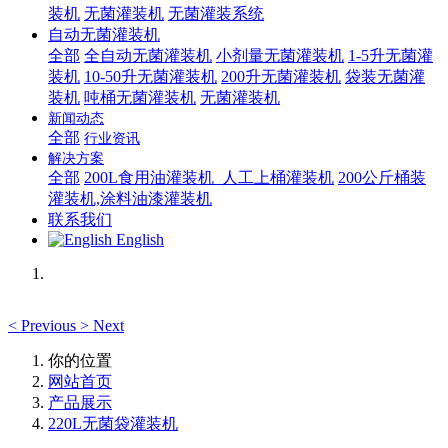
装机
无菌灌装机
无菌灌装系统
自动无菌灌装机
全部
全自动无菌灌装机
小剂量无菌灌装机
1-5升无菌灌
装机
10-50升无菌灌装机
200升无菌灌装机
袋装无菌灌
装机
吨桶无菌灌装机
无菌灌装机
新闻动态
全部
行业资讯
解决方案
全部
200L食用油灌装机_人工上桶灌装机
200公斤桶装
灌装机,涂料油漆灌装机
联系我们
English
<
Previous
>
Next
你的位置
网站首页
产品展示
220L无菌袋灌装机