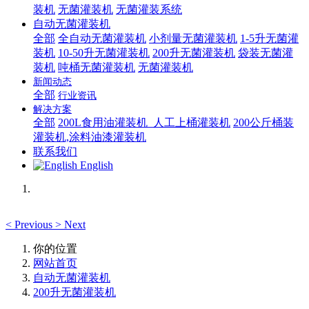
装机
无菌灌装机
无菌灌装系统
自动无菌灌装机
全部
全自动无菌灌装机
小剂量无菌灌装机
1-5升无菌灌
装机
10-50升无菌灌装机
200升无菌灌装机
袋装无菌灌
装机
吨桶无菌灌装机
无菌灌装机
新闻动态
全部
行业资讯
解决方案
全部
200L食用油灌装机_人工上桶灌装机
200公斤桶装
灌装机,涂料油漆灌装机
联系我们
English
<
Previous
>
Next
你的位置
网站首页
自动无菌灌装机
200升无菌灌装机