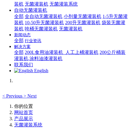
装机
无菌灌装机
无菌灌装系统
自动无菌灌装机
全部
全自动无菌灌装机
小剂量无菌灌装机
1-5升无菌灌
装机
10-50升无菌灌装机
200升无菌灌装机
袋装无菌灌
装机
吨桶无菌灌装机
无菌灌装机
新闻动态
全部
行业资讯
解决方案
全部
200L食用油灌装机_人工上桶灌装机
200公斤桶装
灌装机,涂料油漆灌装机
联系我们
English
<
Previous
>
Next
你的位置
网站首页
产品展示
无菌灌装系统