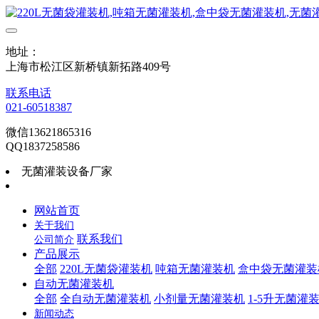
地址：
上海市松江区新桥镇新拓路409号
联系电话
021-60518387
微信13621865316
QQ1837258586
无菌灌装设备厂家
网站首页
关于我们
联系我们
公司简介
产品展示
全部
220L无菌袋灌装机
吨箱无菌灌装机
盒中袋无菌灌装
自动无菌灌装机
全部
全自动无菌灌装机
小剂量无菌灌装机
1-5升无菌灌
新闻动态