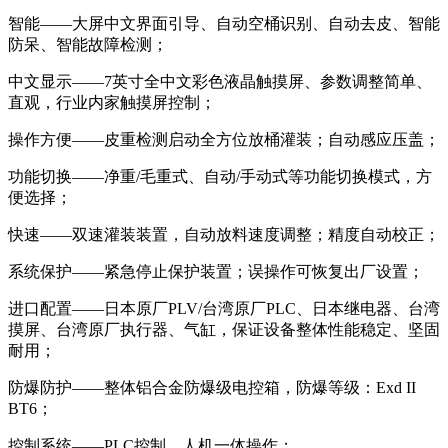
智能——大屏中文界面引导、自动空桶识别、自动去皮、智能
防呆、智能故障检测；
中文显示——7英寸全中文彩色液晶触摸屏、参数调整简单、
直观，行业内家触摸屏控制；
操作方便——皮重检测启动全方位放桶灌装；自动感应压盖；
功能切换——净重/毛重式、自动/手动式等功能切换模式，方
便选择；
快速——双速灌装装置，自动放料速度调整；精度自动校正；
系统保护——紧急停止保护装置；误操作可恢复出厂设置；
进口配置——日本原厂PLV/台湾原厂PLC、日本继电器、台湾
摸屏、台湾原厂执行器、气缸，保证设备整体性能稳定、坚固
耐用；
防爆防护——整体铝合金防爆级电控箱，防爆等级：Exd II
BT6；
控制系统——PLC控制、人机一体操作；