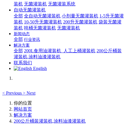
装机
无菌灌装机
无菌灌装系统
自动无菌灌装机
全部
全自动无菌灌装机
小剂量无菌灌装机
1-5升无菌灌
装机
10-50升无菌灌装机
200升无菌灌装机
袋装无菌灌
装机
吨桶无菌灌装机
无菌灌装机
新闻动态
全部
行业资讯
解决方案
全部
200L食用油灌装机_人工上桶灌装机
200公斤桶装
灌装机,涂料油漆灌装机
联系我们
English
<
Previous
>
Next
你的位置
网站首页
解决方案
200公斤桶装灌装机,涂料油漆灌装机