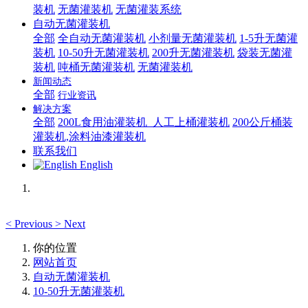
装机
无菌灌装机
无菌灌装系统
自动无菌灌装机
全部
全自动无菌灌装机
小剂量无菌灌装机
1-5升无菌灌
装机
10-50升无菌灌装机
200升无菌灌装机
袋装无菌灌
装机
吨桶无菌灌装机
无菌灌装机
新闻动态
全部
行业资讯
解决方案
全部
200L食用油灌装机_人工上桶灌装机
200公斤桶装
灌装机,涂料油漆灌装机
联系我们
English
<
Previous
>
Next
你的位置
网站首页
自动无菌灌装机
10-50升无菌灌装机