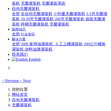
装机
无菌灌装机
无菌灌装系统
自动无菌灌装机
全部
全自动无菌灌装机
小剂量无菌灌装机
1-5升无菌灌
装机
10-50升无菌灌装机
200升无菌灌装机
袋装无菌灌
装机
吨桶无菌灌装机
无菌灌装机
新闻动态
全部
行业资讯
解决方案
全部
200L食用油灌装机_人工上桶灌装机
200公斤桶装
灌装机,涂料油漆灌装机
联系我们
English
<
Previous
>
Next
你的位置
网站首页
自动无菌灌装机
无菌灌装机