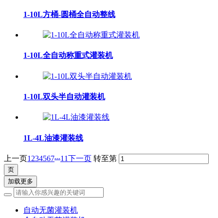
1-10L方桶-圆桶全自动整线
1-10L全自动称重式灌装机
1-10L双头半自动灌装机
1L-4L油漆灌装线
...
上一页
1
2
3
4
5
6
7
11
下一页
转至第
加载更多
自动无菌灌装机