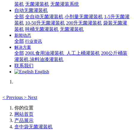
装机
无菌灌装机
无菌灌装系统
自动无菌灌装机
全部
全自动无菌灌装机
小剂量无菌灌装机
1-5升无菌灌
装机
10-50升无菌灌装机
200升无菌灌装机
袋装无菌灌
装机
吨桶无菌灌装机
无菌灌装机
新闻动态
全部
行业资讯
解决方案
全部
200L食用油灌装机_人工上桶灌装机
200公斤桶装
灌装机,涂料油漆灌装机
联系我们
English
<
Previous
>
Next
你的位置
网站首页
产品展示
盒中袋无菌灌装机