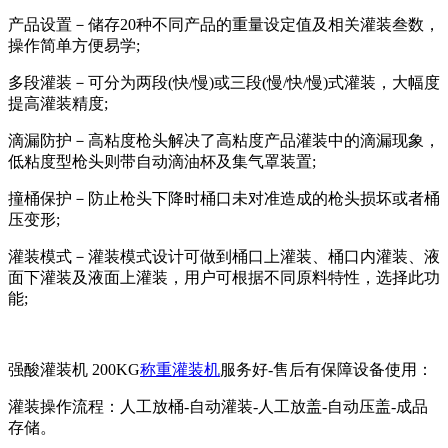
产品设置－储存20种不同产品的重量设定值及相关灌装叁数，
操作简单方便易学;
多段灌装－可分为两段(快/慢)或三段(慢/快/慢)式灌装，大幅度
提高灌装精度;
滴漏防护－高粘度枪头解决了高粘度产品灌装中的滴漏现象，
低粘度型枪头则带自动滴油杯及集气罩装置;
撞桶保护－防止枪头下降时桶口未对准造成的枪头损坏或者桶
压变形;
灌装模式－灌装模式设计可做到桶口上灌装、桶口内灌装、液
面下灌装及液面上灌装，用户可根据不同原料特性，选择此功
能;
强酸灌装机 200KG
称重灌装机
服务好-售后有保障设备使用：
灌装操作流程：人工放桶-自动灌装-人工放盖-自动压盖-成品
存储。