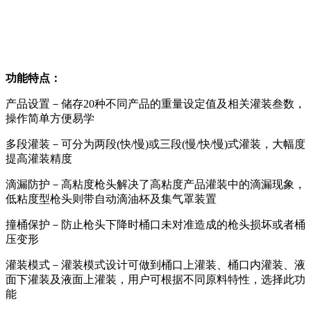
功能特点：
产品设置－储存20种不同产品的重量设定值及相关灌装叁数，
操作简单方便易学
多段灌装－可分为两段(快/慢)或三段(慢/快/慢)式灌装，大幅度
提高灌装精度
滴漏防护－高粘度枪头解决了高粘度产品灌装中的滴漏现象，
低粘度型枪头则带自动滴油杯及集气罩装置
撞桶保护－防止枪头下降时桶口未对准造成的枪头损坏或者桶
压变形
灌装模式－灌装模式设计可做到桶口上灌装、桶口内灌装、液
面下灌装及液面上灌装，用户可根据不同原料特性，选择此功
能