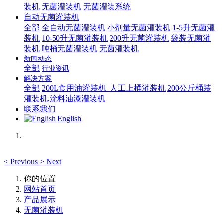
装机
无菌灌装机
无菌灌装系统
自动无菌灌装机
全部
全自动无菌灌装机
小剂量无菌灌装机
1-5升无菌灌
装机
10-50升无菌灌装机
200升无菌灌装机
袋装无菌灌
装机
吨桶无菌灌装机
无菌灌装机
新闻动态
全部
行业资讯
解决方案
全部
200L食用油灌装机_人工上桶灌装机
200公斤桶装
灌装机,涂料油漆灌装机
联系我们
English
<
Previous
>
Next
你的位置
网站首页
产品展示
无菌灌装机