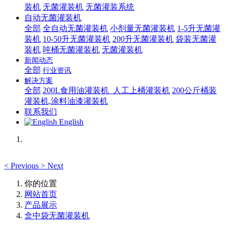
装机
无菌灌装机
无菌灌装系统
自动无菌灌装机
全部
全自动无菌灌装机
小剂量无菌灌装机
1-5升无菌灌
装机
10-50升无菌灌装机
200升无菌灌装机
袋装无菌灌
装机
吨桶无菌灌装机
无菌灌装机
新闻动态
全部
行业资讯
解决方案
全部
200L食用油灌装机_人工上桶灌装机
200公斤桶装
灌装机,涂料油漆灌装机
联系我们
English
<
Previous
>
Next
你的位置
网站首页
产品展示
盒中袋无菌灌装机