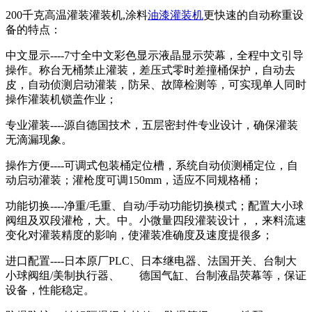
200千克高温灌装灌装机,涂料
油漆灌装机
更快速的自动称重设
备的特点：
中文显示----7寸全中文彩色显示液晶显示荧幕，全程中文引导
操作。称台无桶禁止灌装，差压式零时差撞桶保护，自动去
皮，自动侦测启动灌装，防呆、故障检测等，可实现单人同时
操作灌装机锁盖作业；
专业灌装----源自德国技术，五层密封件专业设计，确保灌装
无滴漏现象。
操作方便----可调式包装桶定位槽，系统自动侦测桶定位，自
动启动灌装；灌枪度可调150mm，适应不同规格桶；
功能切换----净重/毛重、自动/手动功能切换模式；配置大小球
阀组及双段灌枪，大。中。小微量四段灌装设计，，来料流速
变化对灌装精度的影响，使灌装准确度及速度提很多；
进口配置----日本原厂PLC、日本继电器、法国开关、台制大
小球阀组/美制执行器、
德国气缸、台制液晶荧幕等，保证
设备，性能稳定。